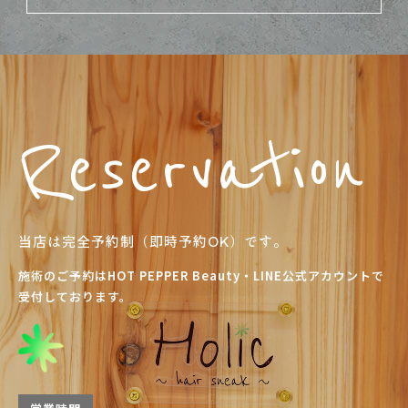
R
e
s
e
r
v
a
t
i
o
n
当店は完全予約制（即時予約OK）です。
施術のご予約はHOT PEPPER Beauty・LINE公式アカウントで
受付しております。